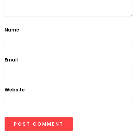
Name
Email
Website