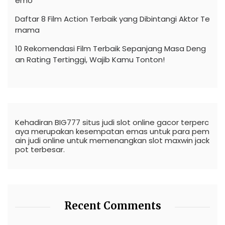
emo
Daftar 8 Film Action Terbaik yang Dibintangi Aktor Te
rnama
10 Rekomendasi Film Terbaik Sepanjang Masa Deng
an Rating Tertinggi, Wajib Kamu Tonton!
Kehadiran BIG777 situs judi
slot
online gacor terperc
aya merupakan kesempatan emas untuk para pem
ain judi online untuk memenangkan slot maxwin jack
pot terbesar.
Recent Comments