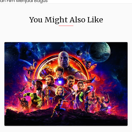
ah Film Menjadi Bagus
You Might Also Like