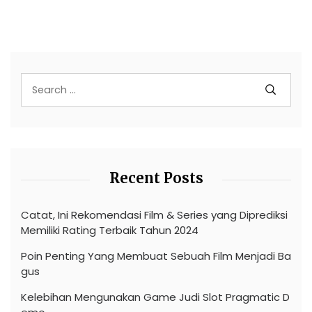
Recent Posts
Catat, Ini Rekomendasi Film & Series yang Diprediksi
Memiliki Rating Terbaik Tahun 2024
Poin Penting Yang Membuat Sebuah Film Menjadi Ba
gus
Kelebihan Mengunakan Game Judi Slot Pragmatic D