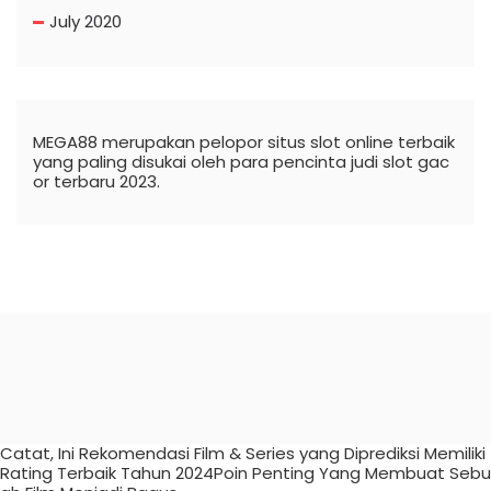
July 2020
MEGA88 merupakan pelopor situs
slot online
terbaik
yang paling disukai oleh para pencinta judi slot gac
or terbaru 2023.
Catat, Ini Rekomendasi Film & Series yang Diprediksi Memiliki
Rating Terbaik Tahun 2024Poin Penting Yang Membuat Sebu