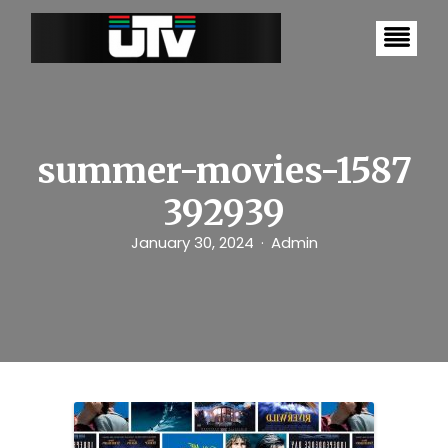
S
k
i
p
t
o
c
o
n
summer-movies-1587
t
e
392939
n
t
January 30, 2024
Admin