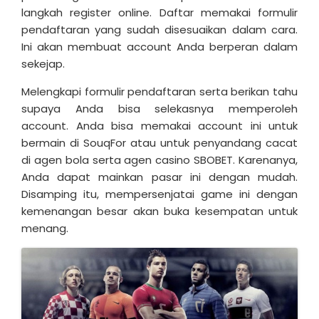
langkah register online. Daftar memakai formulir
pendaftaran yang sudah disesuaikan dalam cara.
Ini akan membuat account Anda berperan dalam
sekejap.
Melengkapi formulir pendaftaran serta berikan tahu
supaya Anda bisa selekasnya memperoleh
account. Anda bisa memakai account ini untuk
bermain di SouqFor atau untuk penyandang cacat
di agen bola serta agen casino SBOBET. Karenanya,
Anda dapat mainkan pasar ini dengan mudah.
Disamping itu, mempersenjatai game ini dengan
kemenangan besar akan buka kesempatan untuk
menang.