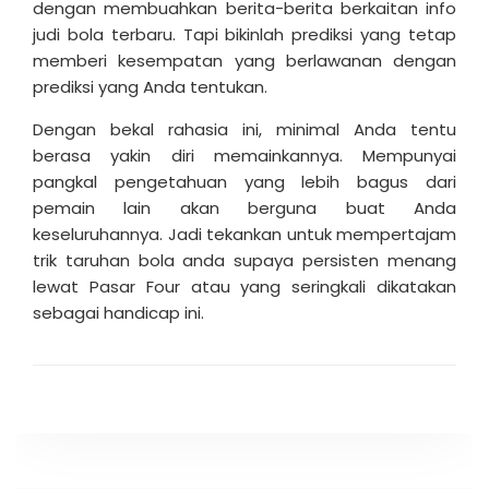
dengan membuahkan berita-berita berkaitan info
judi bola terbaru. Tapi bikinlah prediksi yang tetap
memberi kesempatan yang berlawanan dengan
prediksi yang Anda tentukan.
Dengan bekal rahasia ini, minimal Anda tentu
berasa yakin diri memainkannya. Mempunyai
pangkal pengetahuan yang lebih bagus dari
pemain lain akan berguna buat Anda
keseluruhannya. Jadi tekankan untuk mempertajam
trik taruhan bola anda supaya persisten menang
lewat Pasar Four atau yang seringkali dikatakan
sebagai handicap ini.