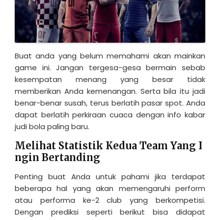
Buat anda yang belum memahami akan mainkan
game ini. Jangan tergesa-gesa bermain sebab
kesempatan menang yang besar tidak
memberikan Anda kemenangan. Serta bila itu jadi
benar-benar susah, terus berlatih pasar spot. Anda
dapat berlatih perkiraan cuaca dengan info kabar
judi bola paling baru.
Melihat Statistik Kedua Team Yang I
ngin Bertanding
Penting buat Anda untuk pahami jika terdapat
beberapa hal yang akan memengaruhi perform
atau performa ke-2 club yang berkompetisi.
Dengan prediksi seperti berikut bisa didapat