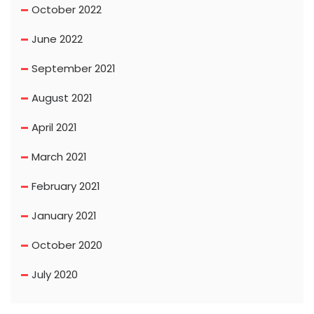
October 2022
June 2022
September 2021
August 2021
April 2021
March 2021
February 2021
January 2021
October 2020
July 2020