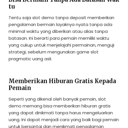
tu
Tentu saja slot demo tanpa deposit memberikan
pengalaman bermain layaknya nyata tanpa ada
minimal waktu yang diberikan atau alias tanpa
batasan. Ini berarti para pemain memiliki waktu
yang cukup untuk menjelajahi permainan, menguji
strategi, sebelum mengunakan game slot
pragmatic uang asli.
Memberikan Hiburan Gratis Kepada
Pemain
Seperti yang dikenal oleh banyak pemain, slot
demo memang bisa memberikan hiburan gratis
yang dapat dinikmati tanpa harus mengeluarkan
uang. Ini dapat menjadi cara yang baik bagi pemain
untuk bersantai dan menikmati pengalaman