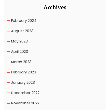
Archives
February 2024
August 2023
May 2023
April 2023
March 2023
February 2023
January 2023
December 2022
November 2022