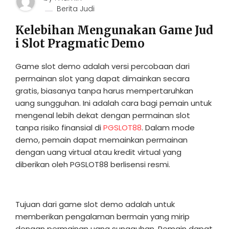
Berita Judi
Kelebihan Mengunakan Game Jud
i Slot Pragmatic Demo
Game slot demo adalah versi percobaan dari
permainan slot yang dapat dimainkan secara
gratis, biasanya tanpa harus mempertaruhkan
uang sungguhan. Ini adalah cara bagi pemain untuk
mengenal lebih dekat dengan permainan slot
tanpa risiko finansial di
PGSLOT88
. Dalam mode
demo, pemain dapat memainkan permainan
dengan uang virtual atau kredit virtual yang
diberikan oleh PGSLOT88 berlisensi resmi.
Tujuan dari game slot demo adalah untuk
memberikan pengalaman bermain yang mirip
dengan permainan uang sungguhan. Pemain dapat