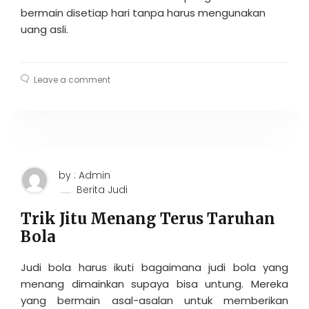
bermain disetiap hari tanpa harus mengunakan
uang asli.
Leave a comment
by : Admin
Berita Judi
Trik Jitu Menang Terus Taruhan
Bola
Judi bola harus ikuti bagaimana judi bola yang
menang dimainkan supaya bisa untung. Mereka
yang bermain asal-asalan untuk memberikan