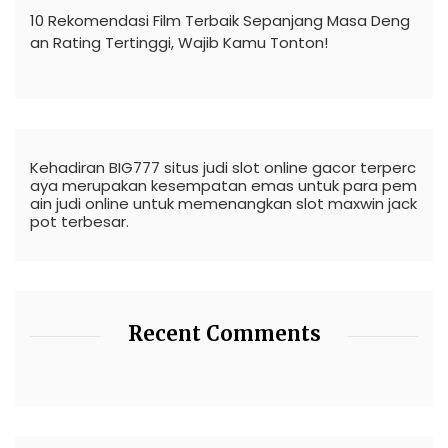
10 Rekomendasi Film Terbaik Sepanjang Masa Deng
an Rating Tertinggi, Wajib Kamu Tonton!
Kehadiran BIG777 situs judi
slot
online gacor terperc
aya merupakan kesempatan emas untuk para pem
ain judi online untuk memenangkan slot maxwin jack
pot terbesar.
Recent Comments